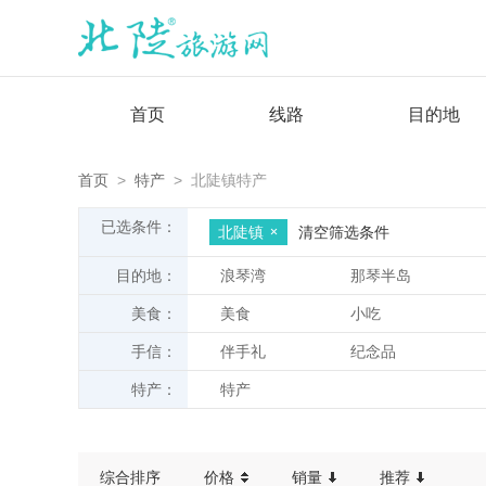
首页
线路
目的地
首页
>
特产
> 北陡镇特产
已选条件：
北陡镇
清空筛选条件
目的地：
浪琴湾
那琴半岛
美食：
美食
小吃
手信：
伴手礼
纪念品
特产：
特产
综合排序
价格
销量
推荐