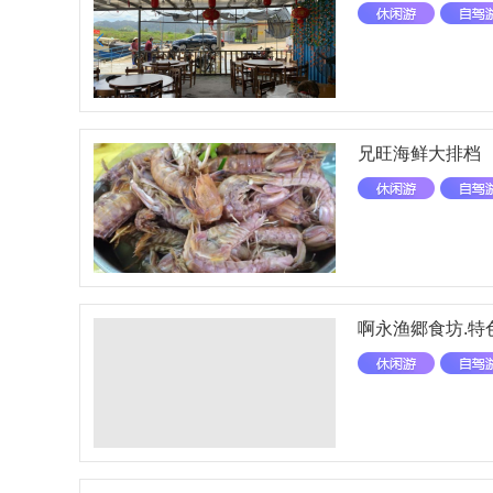
兄旺海鲜大排档
啊永渔郷食坊.特